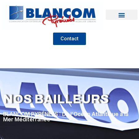
Contact
NOS BAILLEURS
BLANCOM PYRÉNÉES : De l'Océan Atlantique à la
Mer Méditerranée