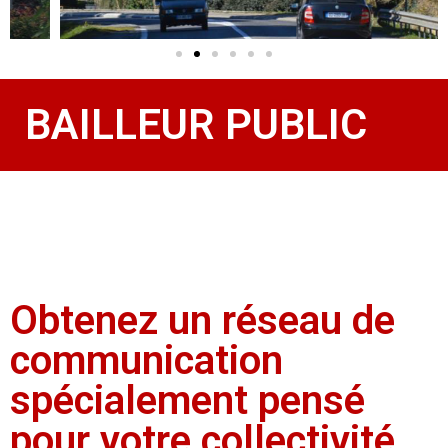
BAILLEUR PUBLIC
Obtenez un réseau de
communication
spécialement pensé
pour votre collectivité