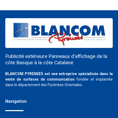
Publicité extérieure Panneaux d'affichage de la
côte Basque à la côte Catalane
BLANCOM PYRENEES est une entreprise spécialisée dans la
vente de surfaces de communication
fondée et implantée
dans le département des Pyrénées-Orientales.
Nous respectons votre vie privée.
Nous utilisons des cookies pour améliorer votre expérience
Navigation
de navigation, diffuser des publicités ou des contenus
personnalisés et analyser notre trafic. En cliquant sur « Tout
accepter », vous consentez à notre utilisation des cookies.
Notre territoire
Personnaliser
Tout rejeter
Accepter tout
Bailleurs