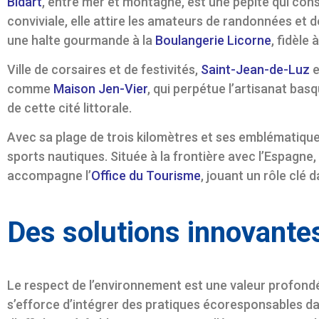
Bidart
, entre mer et montagne, est une pépite qui co
conviviale, elle attire les amateurs de randonnées et 
une halte gourmande à la
Boulangerie Licorne
, fidèle
Ville de corsaires et de festivités,
Saint-Jean-de-Luz
e
comme
Maison Jen-Vier
, qui perpétue l’artisanat bas
de cette cité littorale.
Avec sa plage de trois kilomètres et ses emblématiqu
sports nautiques. Située à la frontière avec l’Espagn
accompagne l’
Office du Tourisme
, jouant un rôle clé 
Des solutions innovantes
Le respect de l’environnement est une valeur profon
s’efforce d’intégrer des pratiques écoresponsables dan